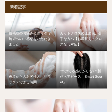
新着記事
抜毛症のお悩みに寄り添う
カットクロスの圧迫感が苦
施術へのご感想をいただき
手な方へ【お着替え・クロ
ました
スなし対応】
“つけてる感じがしない”新
香港からのお客様と、リラ
作ヘアピース「Smart Secr
ックスできる時間
et」