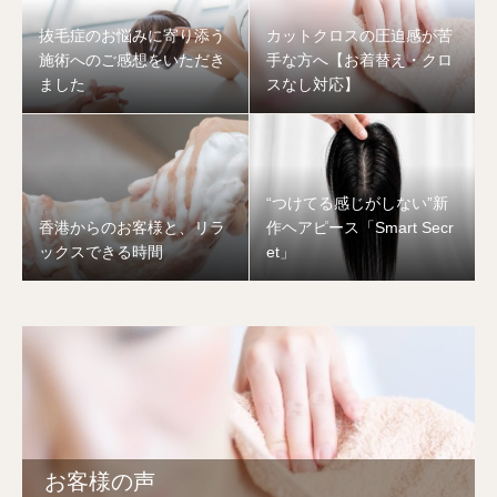
抜毛症のお悩みに寄り添う
カットクロスの圧迫感が苦
施術へのご感想をいただき
手な方へ【お着替え・クロ
ました
スなし対応】
“つけてる感じがしない”新
香港からのお客様と、リラ
作ヘアピース「Smart Secr
ックスできる時間
et」
お客様の声