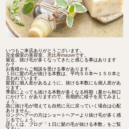
いつもご来店ありがとうございます。
完全個室の美容室、
恵比寿mauve
です。
最近、抜け毛が多くなってきたと感じる事はあります
か？
お客様からご相談を受ける事があります。
１日に髪の毛が抜ける本数は、平均５０本〜１５０本と
言われています。
髪質に個人差があるように、抜ける本数にも個人差があ
ります。
季節によっても抜ける本数が多くなる時期（夏から秋口
にかけて）がありますので、長期的に様子を見てみまし
ょう。
急に抜け毛が増えても自然に元に戻っていく場合は心配
ありません。
ロングヘアーの方はショートヘアーより抜け毛が多く感
じるでしょう。
詳しくは、ブログ「１日に髪の毛が抜ける本数」をご覧
下さい。