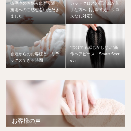
抜毛症のお悩みに寄り添う
カットクロスの圧迫感が苦
施術へのご感想をいただき
手な方へ【お着替え・クロ
ました
スなし対応】
“つけてる感じがしない”新
香港からのお客様と、リラ
作ヘアピース「Smart Secr
ックスできる時間
et」
お客様の声