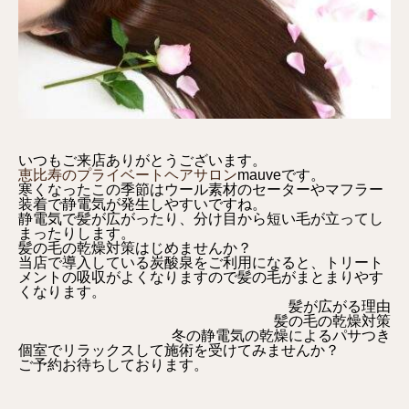
いつもご来店ありがとうございます。
恵比寿のプライベートヘアサロン
mauveです。
寒くなったこの季節はウール素材のセーターやマフラー
装着で静電気が発生しやすいですね。
静電気で髪が広がったり、分け目から短い毛が立ってし
まったりします。
髪の毛の乾燥対策はじめませんか？
当店で導入している炭酸泉をご利用になると、トリート
メントの吸収がよくなりますので髪の毛がまとまりやす
くなります。
髪が広がる理由
髪の毛の乾燥対策
冬の静電気の乾燥によるパサつき
個室でリラックスして施術を受けてみませんか？
ご予約お待ちしております。