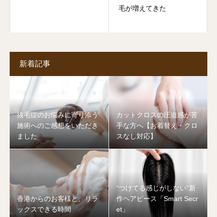
毛が増えてきた
新着記事
抜毛症のお悩みに寄り添う
カットクロスの圧迫感が苦
施術へのご感想をいただき
手な方へ【お着替え・クロ
ました
スなし対応】
“つけてる感じがしない”新
香港からのお客様と、リラ
作ヘアピース「Smart Secr
ックスできる時間
et」