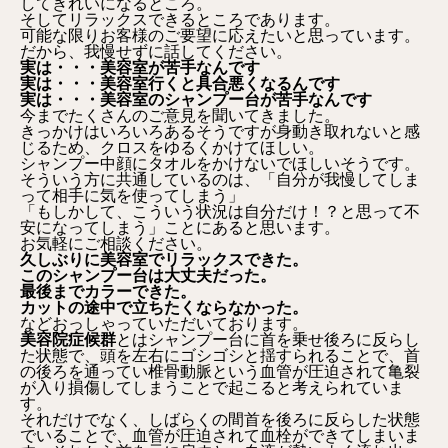
してきれいになるところ。
そしてリラックスできるところであります。
可能な限りお客様のご要望に応えたいと思っています。
だから、我慢せずに話してください。
実は・・・美容室が苦手なんです
実は・・・美容室行くと具合悪くなるんです
実は・・・美容室のシャンプー台が苦手なんです
今までたくさんのご意見を聞いてきました。
きっかけはいろいろあるそうですが身動き取れないと感
じるため、クロスをゆるくかけてほしい。
シャンプー中顔にタオルをかけないでほしいそうです。
そういう方に共通しているのは、「自分が我慢してしま
って相手に気を使ってしまう」
「もしかして、こういう状況は自分だけ！？と思って不
安になってしまう」ことにあると思います。
お気軽にご相談ください。
久しぶりに美容室でリラックスできた。
このシャンプー台は大丈夫だった。
最後までカラーできた。
カットの途中で立ちたくならなかった。
などおっしゃっていただいております。
美容院症候群
とはシャンプー台に首を乗せ後ろに反らし
た状態で、頭を左右にゴシゴシと揺すられることで、首
の後ろを通ってい椎骨動脈という血管が圧迫されて亀裂
が入り損傷してしまうことで起こると考えられていま
す。
それだけでなく、しばらくの間首を後ろに反らした状態
でいることで、血管が圧迫されて血栓ができてしまいま