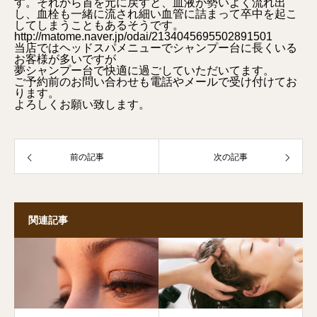
す。それから首を元に戻すと、血液が勢いよく流れ出
し、血栓も一緒に流され細い血管に詰まって卒中を起こ
してしまうこともあるそうです。
http://matome.naver.jp/odai/2134045695502891501
当店ではヘッドスパメニューでシャンプー台に長くいる
お客様が多いですが
夢シャンプー台で快適に過ごしていただいてます。
ご予約前のお問い合わせも電話やメールで受け付けてお
ります。
よろしくお願い致します。
前の記事
次の記事
関連記事