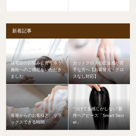
新着記事
抜毛症のお悩みに寄り添う
カットクロスの圧迫感が苦
施術へのご感想をいただき
手な方へ【お着替え・クロ
ました
スなし対応】
“つけてる感じがしない”新
香港からのお客様と、リラ
作ヘアピース「Smart Secr
ックスできる時間
et」